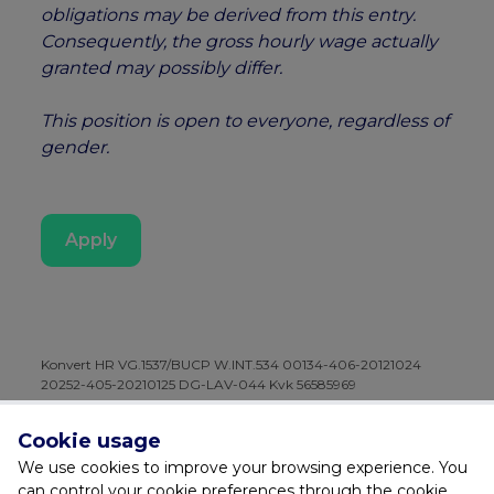
obligations may be derived from this entry.
Consequently, the gross hourly wage actually
granted may possibly differ.
This position is open to everyone, regardless of
gender.
Apply
Konvert HR VG.1537/BUCP W.INT.534 00134-406-20121024
20252-405-20210125 DG-LAV-044 Kvk 56585969
Cookie usage
Facebook
Instagram
We use cookies to improve your browsing experience. You
can control your cookie preferences through the cookie